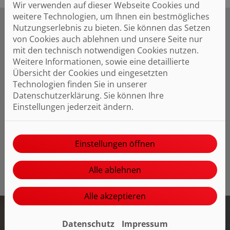
Wir verwenden auf dieser Webseite Cookies und
weitere Technologien, um Ihnen ein bestmögliches
Nutzungserlebnis zu bieten. Sie können das Setzen
von Cookies auch ablehnen und unsere Seite nur
mit den technisch notwendigen Cookies nutzen.
Vorteile einer Dachbegrünung
Weitere Informationen, sowie eine detaillierte
Übersicht der Cookies und eingesetzten
Auch ein Schutz des Daches vor
Technologien finden Sie in unserer
Wasserundurchlässigkeit und Absorbierung von UV-
Datenschutzerklärung. Sie können Ihre
Strahlen verlängern die Lebensdauer des Daches
Einstellungen jederzeit ändern.
und reduzieren den Energieverbrauch durch
Kühlung der darunter liegenden Räume im Sommer
und Reduzierung des Heizbedarfs im Winter
(Isolierung).
Einstellungen öffnen
Alle ablehnen
Alle akzeptieren
Datenschutz
Impressum