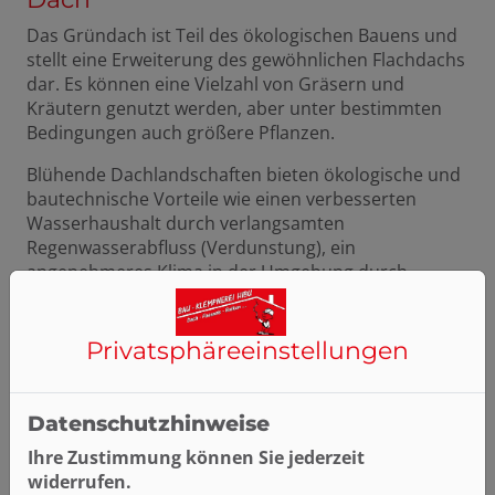
Das Gründach ist Teil des ökologischen Bauens und
stellt eine Erweiterung des gewöhnlichen Flachdachs
dar. Es können eine Vielzahl von Gräsern und
Kräutern genutzt werden, aber unter bestimmten
Bedingungen auch größere Pflanzen.
Blühende Dachlandschaften bieten ökologische und
bautechnische Vorteile wie einen verbesserten
Wasserhaushalt durch verlangsamten
Regenwasserabfluss (Verdunstung), ein
angenehmeres Klima in der Umgebung durch
günstigeren Temperaturausgleich und mehr
Luftzirkulation und -feuchtigkeit. Außerdem wird
durch eine Dachbegrünung die Artenvielfalt von
Privatsphäre­einstellungen
Flora und Fauna durch neue, besondere
Lebensräume erweitert.
Datenschutzhinweise
Ihre Zustimmung können Sie jederzeit
widerrufen.